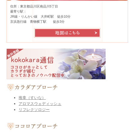
住所：東京都品川区南品川5丁目
最寄り駅：
JR線・りんかい線 大井町駅 徒歩10分
京浜急行線 青物横丁駅 徒歩3分
推拿（すいな）
アロマスウェディッシュ
リフレクソロジー