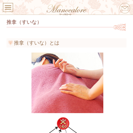
メ
ニ
コンテンツへ移動
ュ
推拿（すいな）
ー
推拿（すいな）とは