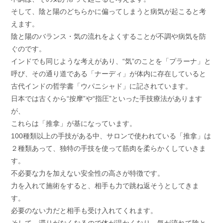
そして、陰と陽のどちらかに偏ってしまうと病気が起こると考
えます。
陰と陽のバランス・気の流れをよくすることが不調や病気を防
ぐのです。
インドでも同じような考えがあり、“気”のことを「プラーナ」と
呼び、その通り道である「ナーディ」が体内に存在していると
古代インドの哲学書「ウパニシャド」に記されています。
日本では古くから“按摩”や“指圧”といった手技療法があります
が、
これらは「推拿」が基になっています。
100種類以上の手技がある中、サロンで使われている「推拿」は
２種類あって、独特の手技を使って筋肉を柔らかくしていきま
す。
不必要な力を加えない安全性の高さが特徴です。
力を入れて施術をすると、相手も力で跳ね返そうとしてきま
す。
必要のない力だと相手も受け入れてくれます。
そして、滞りがなくなるので体が温かくなり、気が流れて陰と